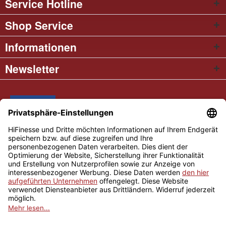
Service Hotline
Shop Service
Informationen
Newsletter
* Alle Preise inkl. gesetzl. Mehrwertsteuer
Cookie settings
Händler-Login
Über uns
Kontakt und Anfahrt
Versand und Zahlungsbedingungen
Widerrufsrecht
AGB
Impressum
Copyright © 2026 Hifinesse.com - Alle Rechte vorbehalten