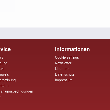
vice
Informationen
ws
Cookie settings
rgung
Newsletter
ukt
Über uns
inweis
Datenschutz
erordnung
Impressum
nfahrt
Zahlungsbedingungen
t