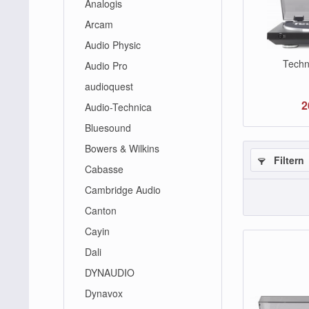
Analogis
Arcam
Audio Physic
Techn
Audio Pro
audioquest
2
Audio-Technica
Bluesound
Bowers & Wilkins
Filtern
Cabasse
Cambridge Audio
Canton
Cayin
Dali
DYNAUDIO
Dynavox