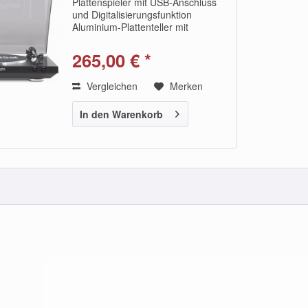
Plattenspieler mit USB-Anschluss
und Digitalisierungsfunktion
Aluminium-Plattenteller mit
Riemenantrieb Automatisches
Aufsetzen des Tonarmes Autostopp
265,00 € *
am Plattenende mit
Tonarmrückführung Gerader,...
Vergleichen
Merken
In den Warenkorb