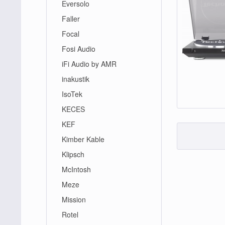
Eversolo
Faller
Focal
Fosi Audio
iFi Audio by AMR
inakustik
IsoTek
KECES
KEF
Kimber Kable
Klipsch
McIntosh
Meze
Mission
Rotel