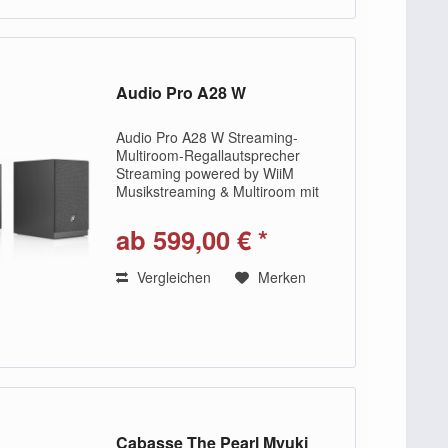
Audio Pro A28 W
Audio Pro A28 W Streaming-
Multiroom-Regallautsprecher
Streaming powered by WiiM
Musikstreaming & Multiroom mit
Wifi/Bluetooth AirPlay 2, Google
Cast, Spotify Connect Filmklang mit
ab 599,00 € *
Virtual Surround über HDMI ARC
Fernbedienung und 5...
Vergleichen
Merken
Cabasse The Pearl Myuki