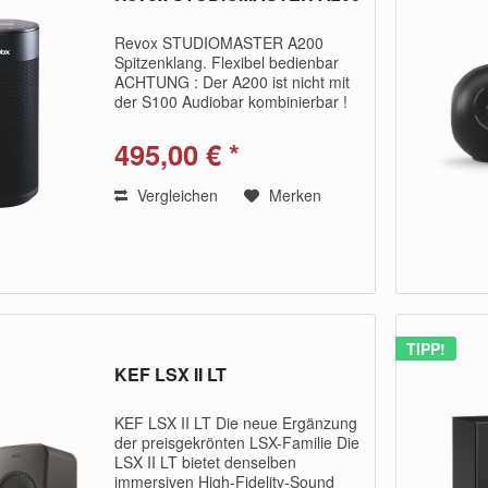
Revox STUDIOMASTER A200
Spitzenklang. Flexibel bedienbar
ACHTUNG : Der A200 ist nicht mit
der S100 Audiobar kombinierbar !
Aktivlautsprecher mit integrierter
Bassreflex-Technologie. Einfache
495,00 € *
Bedienung am Produkt und über
die Revox...
Vergleichen
Merken
TIPP!
KEF LSX II LT
KEF LSX II LT Die neue Ergänzung
der preisgekrönten LSX-Familie Die
LSX II LT bietet denselben
immersiven High-Fidelity-Sound