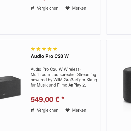
WiiM Sound,...
Vergleichen
Merken
Audio Pro C20 W
Audio Pro C20 W Wireless-
Mulitiroom-Lautsprecher Streaming
powered by WiiM Großartiger Klang
für Musik und Filme AirPlay 2,
Google Cast, Spotify Connect, Tidal
Connect Audio Pro Multiroom HDMI
549,00 € *
mit ARC und Bluetooth 5.0
Eingebauter...
Vergleichen
Merken