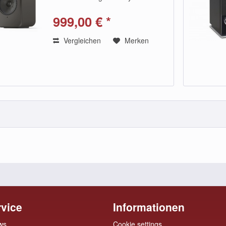
und die gleichen
Schlüsseltechnologien wie die LSX
999,00 € *
II – zu einem Preis, den Sie lieben
werden. Dieses kompakte...
Vergleichen
Merken
vice
Informationen
ws
Cookie settings