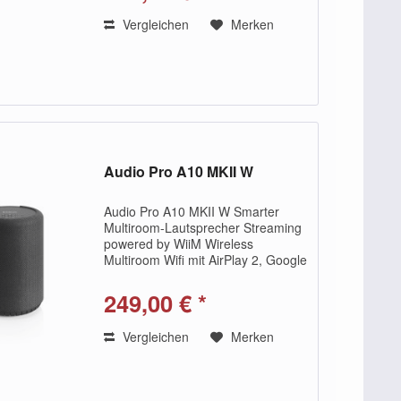
100 W...
Vergleichen
Merken
Audio Pro A10 MKII W
Audio Pro A10 MKII W Smarter
Multiroom-Lautsprecher Streaming
powered by WiiM Wireless
Multiroom Wifi mit AirPlay 2, Google
Cast & Spotify Connect Multi-
Personen-Nutzung Bluetooth 4.2 An
249,00 € *
der Wand
montierbar (Wandhalterungen sind
Vergleichen
Merken
separat...