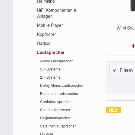
Heimkino
HiFi Komponenten &
Anlagen
Mobile Player
WiiM Sou
Kopfhörer
Radios
4
Lautsprecher
Aktive Lautsprecher
5.1-Systeme
Filtern
2.1-Systeme
Dolby Atmos Lautsprecher
Bluetooth Lautsprecher
Centerlautsprecher
Standlautsprecher
NEU
Regallautsprecher
Satelittenlautsprecher
On Wall