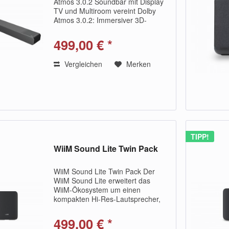
Atmos 3.0.2 Soundbar mit Display
TV und Multiroom vereint Dolby
Atmos 3.0.2: Immersiver 3D-
Raumklang Erweiterbar auf 5.1.2:
Kabelloses Heimkino Farb-
499,00 € *
Touchscreen: Albumcover direkt am
Gerät RoomFit: Automatische...
Vergleichen
Merken
TIPP!
WiiM Sound Lite Twin Pack
WiiM Sound Lite Twin Pack Der
WiiM Sound Lite erweitert das
WiiM-Ökosystem um einen
kompakten Hi-Res-Lautsprecher,
der sich nahtlos in jedes Zuhause
und jede Hörgewohnheit einfügt. Er
499,00 € *
teilt seine akustische DNA mit dem