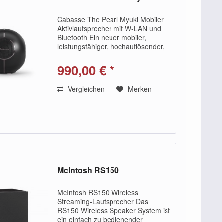
Cabasse The Pearl Myuki Mobiler
Aktivlautsprecher mit W-LAN und
Bluetooth Ein neuer mobiler,
leistungsfähiger, hochauflösender,
aktiver, batteriebetriebener
Wireless-Lautsprecher aus der
990,00 € *
Pearl Collection! Egal, ob drinnen
oder draußen:...
Vergleichen
Merken
McIntosh RS150
McIntosh RS150 Wireless
Streaming-Lautsprecher Das
RS150 Wireless Speaker System ist
ein einfach zu bedienender