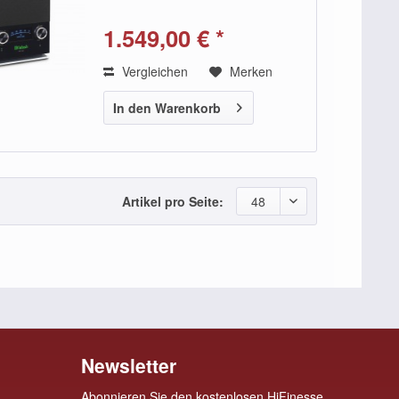
kabelloser Lautsprecher, der zwar
relativ kompakt ist, aber dennoch
1.549,00 € *
die überlebensgroße Home-Audio-
Performance liefert, für...
Vergleichen
Merken
In den Warenkorb
Artikel pro Seite:
48
Newsletter
Abonnieren Sie den kostenlosen HiFinesse