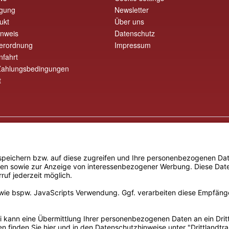
rgung
Newsletter
ukt
Über uns
inweis
Datenschutz
erordnung
Impressum
nfahrt
Zahlungsbedingungen
t
* Alle Preise inkl. gesetzl. Mehrwertsteuer