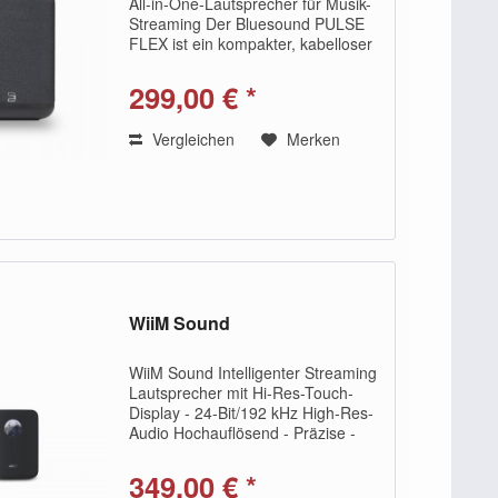
All-in-One-Lautsprecher für Musik-
Streaming Der Bluesound PULSE
FLEX ist ein kompakter, kabelloser
All-in-One-Streaming-Lautsprecher,
der jeden Raum in Ihrem Zuhause
299,00 € *
mit klarem, detailreichem Klang...
Vergleichen
Merken
WiiM Sound
WiiM Sound Intelligenter Streaming
Lautsprecher mit Hi-Res-Touch-
Display - 24-Bit/192 kHz High-Res-
Audio Hochauflösend - Präzise -
Multiroom Smart-Lautsprecher mit
24-Bit/192 kHz High-Res-Audio,
349,00 € *
automatischer Raumkorrektur und