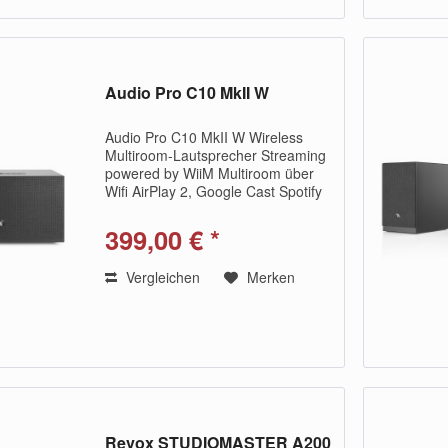
Audio Pro C10 MkII W
Audio Pro C10 MkII W Wireless
Multiroom-Lautsprecher Streaming
powered by WiiM Multiroom über
Wifi AirPlay 2, Google Cast Spotify
Connect und Tidal Connect
Bluetooth 4.2 Subwoofer-Ausgang,
399,00 € *
Phono- und AUX-Eingang C10 MkII
W Ein echter...
Vergleichen
Merken
Revox STUDIOMASTER A200