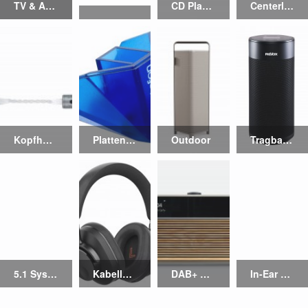
TV & Audio
CD Player
Centerlautsprecher
Kopfhörer Zubehör
Plattenspieler
Outdoor
Tragbare Lautsprecher
5.1 Systeme
Kabellose Kopfhörer
DAB+ Radios
In-Ear Kopfhörer