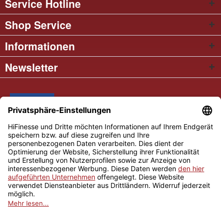
Service Hotline
Shop Service
Informationen
Newsletter
* Alle Preise inkl. gesetzl. Mehrwertsteuer
Cookie settings
Händler-Login
Über uns
Kontakt und Anfahrt
Versand und Zahlungsbedingungen
Widerrufsrecht
AGB
Impressum
Copyright © 2026 Hifinesse.com - Alle Rechte vorbehalten