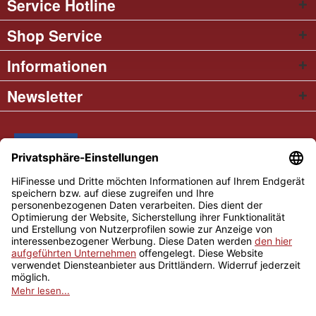
Service Hotline
Shop Service
Informationen
Newsletter
* Alle Preise inkl. gesetzl. Mehrwertsteuer
Cookie settings
Händler-Login
Über uns
Kontakt und Anfahrt
Versand und Zahlungsbedingungen
Widerrufsrecht
AGB
Impressum
Copyright © 2026 Hifinesse.com - Alle Rechte vorbehalten