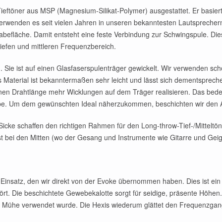
eftöner aus MSP (Magnesium-Silikat-Polymer) ausgestattet. Er basiert
verwenden es seit vielen Jahren in unseren bekanntesten Lautsprechern
gabefläche. Damit entsteht eine feste Verbindung zur Schwingspule. Die
iefen und mittleren Frequenzbereich.
Sie ist auf einen Glasfaserspulenträger gewickelt. Wir verwenden sc
Material ist bekanntermaßen sehr leicht und lässt sich dementspreche
en Drahtlänge mehr Wicklungen auf dem Träger realisieren. Das bedeu
gabe. Um dem gewünschten Ideal näherzukommen, beschichten wir den A
icke schaffen den richtigen Rahmen für den Long-throw-Tief-/Mitteltö
ust bei den Mitten (wo der Gesang und Instrumente wie Gitarre und Gei
 Einsatz, den wir direkt von der Evoke übernommen haben. Dies ist 
 Die beschichtete Gewebekalotte sorgt für seidige, präsente Höhen. Hi
iel Mühe verwendet wurde. Die Hexis wiederum glättet den Frequenzgan