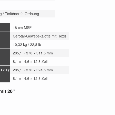
 / Tieftöner 2. Ordnung
18 cm MSP
Cerotar-Gewebekalotte mit Hexis
10,32 kg / 22,8 lb
205,1 × 370 × 311,5 mm
8,1 × 14,6 × 12,3 Zoll
205,1 × 370 × 324,5 mm
 x T):
8,1 × 14,6 × 12,8 Zoll
mit 20"