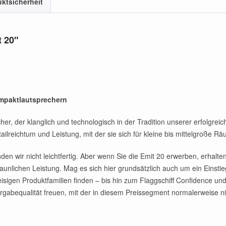
ktsicherheit
 20"
mpaktlautsprechern
er, der klanglich und technologisch in der Tradition unserer erfolgrei
ilreichtum und Leistung, mit der sie sich für kleine bis mittelgroße Rä
den wir nicht leichtfertig. Aber wenn Sie die Emit 20 erwerben, erhalte
staunlichen Leistung. Mag es sich hier grundsätzlich auch um ein Einst
eisigen Produktfamilien finden – bis hin zum Flaggschiff Confidence u
edergabequalität freuen, mit der in diesem Preissegment normalerweise