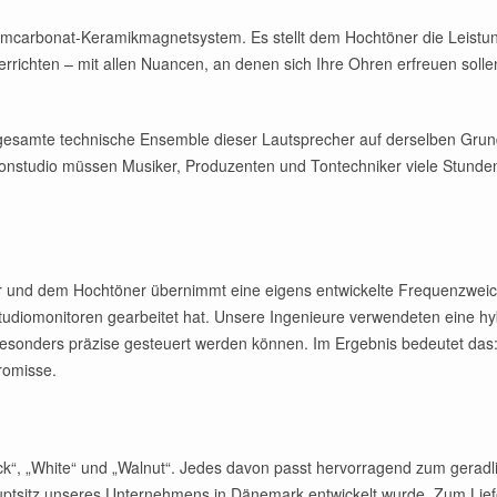
ntiumcarbonat-Keramikmagnetsystem. Es stellt dem Hochtöner die Leistun
rrichten – mit allen Nuancen, an denen sich Ihre Ohren erfreuen solle
 gesamte technische Ensemble dieser Lautsprecher auf derselben Gru
 Tonstudio müssen Musiker, Produzenten und Tontechniker viele Stund
er und dem Hochtöner übernimmt eine eigens entwickelte Frequenzwei
udiomonitoren gearbeitet hat. Unsere Ingenieure verwendeten eine hyb
esonders präzise gesteuert werden können. Im Ergebnis bedeutet das: 
romisse.
„Black“, „White“ und „Walnut“. Jedes davon passt hervorragend zum ger
ptsitz unseres Unternehmens in Dänemark entwickelt wurde. Zum Li