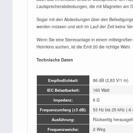
Lautsprecherabdeckungen, die mit Magneten am Ge
Sogar mit den Abdeckungen über den Befestigungssc
werden müssen und sich im Lauf der Zeit keine Verf
Wenn Sie eine Stereoanlage in einem mittelgroßen
Heimkino suchen, ist die Emit 20 die richtige Wahl.
Technische Daten
86 dB (2,83 V/1 m)
Empfindlichkeit:
160 Watt
IEC Belastbarkeit:
6 Ω
Impedanz:
53 Hz bis 25 kHz (-6
Frequenzumfang (±3 dB):
Rückseitig herausge
Ausführung:
2-Weg
Frequenzweiche: