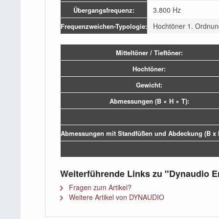
3.800 Hz
Übergangsfrequenz:
Hochtöner 1. Ordnung
Frequenzweichen-Typologie:
Mitteltöner / Tieftöner:
Hochtöner:
Gewicht:
Abmessungen (B × H × T):
Abmessungen mit Standfüßen und Abdeckung (B x H
Weiterführende Links zu "Dynaudio E
Fragen zum Artikel?
Weitere Artikel von DYNAUDIO