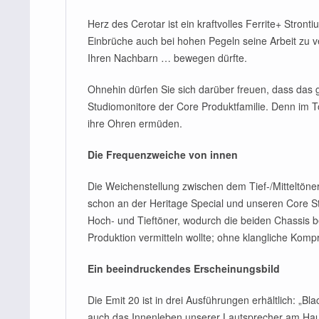
Herz des Cerotar ist ein kraftvolles Ferrite+ Stro
Einbrüche auch bei hohen Pegeln seine Arbeit zu ve
Ihren Nachbarn … bewegen dürfte.
Ohnehin dürfen Sie sich darüber freuen, dass das
Studiomonitore der Core Produktfamilie. Denn im
ihre Ohren ermüden.
Die Frequenzweiche von innen
Die Weichenstellung zwischen dem Tief-/Mitteltön
schon an der Heritage Special und unseren Core St
Hoch- und Tieftöner, wodurch die beiden Chassis b
Produktion vermitteln wollte; ohne klangliche Komp
Ein beeindruckendes Erscheinungsbild
Die Emit 20 ist in drei Ausführungen erhältlich: 
auch das Innenleben unserer Lautsprecher am Hau