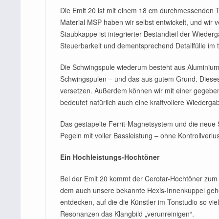
Die Emit 20 ist mit einem 18 cm durchmessenden Ti
Material MSP haben wir selbst entwickelt, und wir 
Staubkappe ist integrierter Bestandteil der Wieder
Steuerbarkeit und dementsprechend Detailfülle im t
Die Schwingspule wiederum besteht aus Aluminium. 
Schwingspulen – und das aus gutem Grund. Dieses 
versetzen. Außerdem können wir mit einer gegeben
bedeutet natürlich auch eine kraftvollere Wieder
Das gestapelte Ferrit-Magnetsystem und die neue S
Pegeln mit voller Bassleistung – ohne Kontrollverl
Ein Hochleistungs-Hochtöner
Bei der Emit 20 kommt der Cerotar-Hochtöner zum
dem auch unsere bekannte Hexis-Innenkuppel gehört.
entdecken, auf die die Künstler im Tonstudio so v
Resonanzen das Klangbild „verunreinigen“.