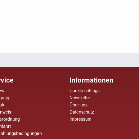
vice
Informationen
ws
Cookie settings
rgung
Newsletter
ukt
Über uns
inweis
Datenschutz
erordnung
Impressum
nfahrt
Zahlungsbedingungen