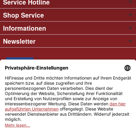
Service Hotline
Shop Service
Informationen
Newsletter
* Alle Preise inkl. gesetzl. Mehrwertsteuer
Cookie settings
Händler-Login
Über uns
Kontakt und Anfahrt
Versand und Zahlungsbedingungen
Widerrufsrecht
AGB
Impressum
Copyright © 2026 Hifinesse.com - Alle Rechte vorbehalten