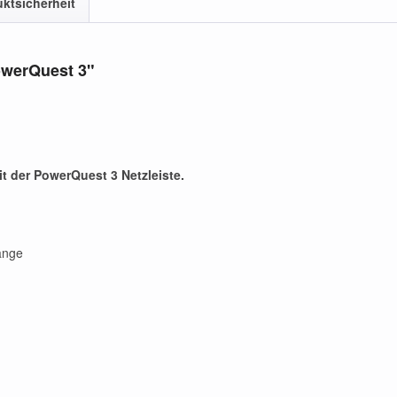
ktsicherheit
owerQuest 3"
it der PowerQuest 3 Netzleiste.
gänge