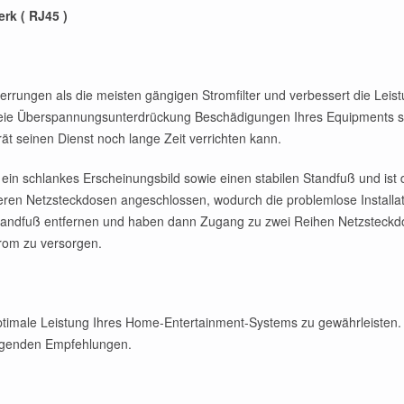
rk ( RJ45 )
rrungen als die meisten gängigen Stromfilter und verbessert die Leistu
freie Überspannungsunterdrückung Beschädigungen Ihres Equipments 
t seinen Dienst noch lange Zeit verrichten kann.
n schlankes Erscheinungsbild sowie einen stabilen Standfuß und ist de
ren Netzsteckdosen angeschlossen, wodurch die problemlose Installatio
andfuß entfernen und haben dann Zugang zu zwei Reihen Netzsteckdos
rom zu versorgen.
ptimale Leistung Ihres Home-Entertainment-Systems zu gewährleisten. 
olgenden Empfehlungen.