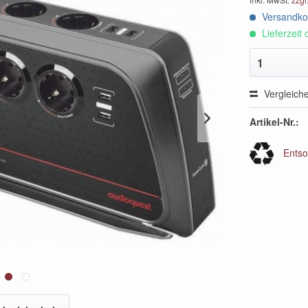
Versandkos
Lieferzeit 
1
Vergleich
Artikel-Nr.:
Entso