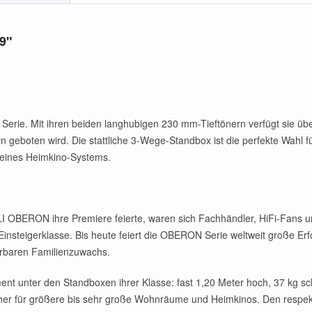
9"
rie. Mit ihren beiden langhubigen 230 mm-Tieftönern verfügt sie übe
n geboten wird. Die stattliche 3-Wege-Standbox ist die perfekte Wahl 
e eines Heimkino-Systems.
I OBERON ihre Premiere feierte, waren sich Fachhändler, HiFi-Fans u
Einsteigerklasse. Bis heute feiert die OBERON Serie weltweit große 
rbaren Familienzuwachs.
t unter den Standboxen ihrer Klasse: fast 1,20 Meter hoch, 37 kg s
echer für größere bis sehr große Wohnräume und Heimkinos. Den respek