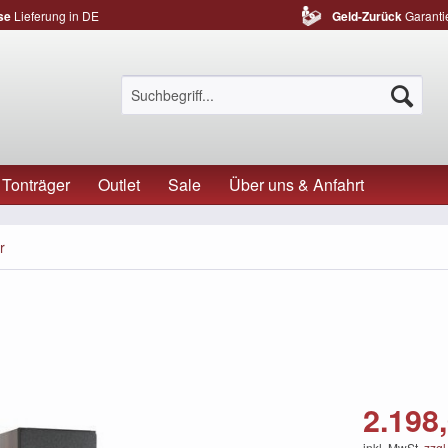
se
Lieferung in DE
Geld-Zurück
Garanti
Tonträger
Outlet
Sale
Über uns & Anfahrt
r
2.198,
inkl. MwSt.
zzgl