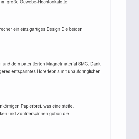
9 mm große Gewebe-Hochtonkalotte.
cher ein einzigartiges Design Die beiden
en und dem patentierten Magnetmaterial SMC. Dank
geres entspanntes Hörerlebnis mit unaufdringlichen
körnigen Papierbrei, was eine steife,
icken und Zentrierspinnen geben die