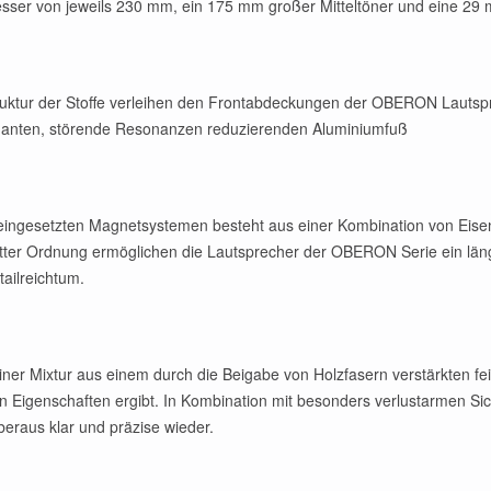
esser von jeweils 230 mm, ein 175 mm großer Mitteltöner und eine 2
ktur der Stoffe verleihen den Frontabdeckungen der OBERON Lautspre
ganten, störende Resonanzen reduzierenden Aluminiumfuß
 eingesetzten Magnetsystemen besteht aus einer Kombination von Eis
ritter Ordnung ermöglichen die Lautsprecher der OBERON Serie ein län
tailreichtum.
er Mixtur aus einem durch die Beigabe von Holzfasern verstärkten fein
hen Eigenschaften ergibt. In Kombination mit besonders verlustarmen S
eraus klar und präzise wieder.