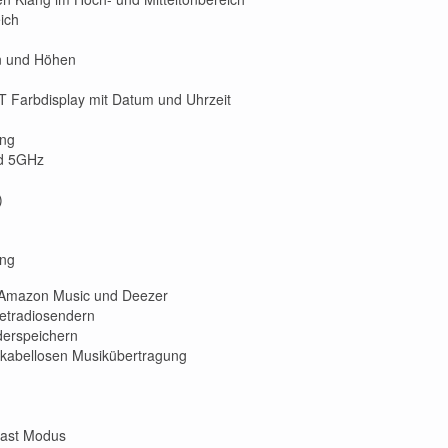
eich
en und Höhen
T Farbdisplay mit Datum und Uhrzeit
ung
nd 5GHz
)
ung
, Amazon Music und Deezer
netradiosendern
derspeichern
 kabellosen Musikübertragung
cast Modus