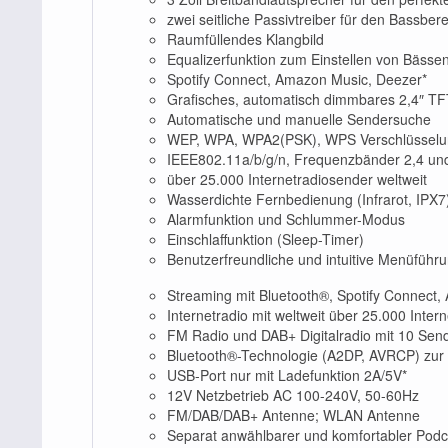
zwei seitliche Passivtreiber für den Bassber
Raumfüllendes Klangbild
Equalizerfunktion zum Einstellen von Bäss
Spotify Connect, Amazon Music, Deezer*
Grafisches, automatisch dimmbares 2,4″ TF
Automatische und manuelle Sendersuche
WEP, WPA, WPA2(PSK), WPS Verschlüssel
IEEE802.11a/b/g/n, Frequenzbänder 2,4 u
über 25.000 Internetradiosender weltweit
Wasserdichte Fernbedienung (Infrarot, IPX7
Alarmfunktion und Schlummer-Modus
Einschlaffunktion (Sleep-Timer)
Benutzerfreundliche und intuitive Menüführ
Streaming mit Bluetooth®, Spotify Connect
Internetradio mit weltweit über 25.000 Inter
FM Radio und DAB+ Digitalradio mit 10 Sen
Bluetooth®-Technologie (A2DP, AVRCP) zur
USB-Port nur mit Ladefunktion 2A/5V*
12V Netzbetrieb AC 100-240V, 50-60Hz
FM/DAB/DAB+ Antenne; WLAN Antenne
Separat anwählbarer und komfortabler Pod