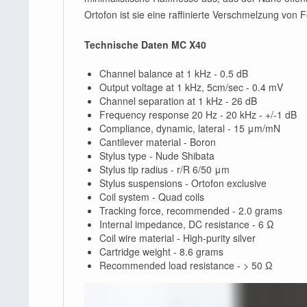
Ortofon ist sie eine raffinierte Verschmelzung von
Technische Daten MC X40
Channel balance at 1 kHz -
0.5 dB
Output voltage at 1 kHz, 5cm/sec -
0.4 mV
Channel separation at 1 kHz -
26 dB
Frequency response 20 Hz - 20 kHz -
+/-1 dB
Compliance, dynamic, lateral -
15 μm/mN
Cantilever material -
Boron
Stylus type -
Nude Shibata
Stylus tip radius -
r/R 6/50 μm
Stylus suspensions -
Ortofon exclusive
Coil system -
Quad coils
Tracking force, recommended -
2.0 grams
Internal impedance, DC resistance -
6 Ω
Coil wire material -
High-purity silver
Cartridge weight -
8.6 grams
Recommended load resistance -
> 50 Ω