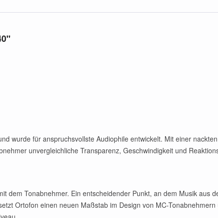
40"
d wurde für anspruchsvollste Audiophile entwickelt. Mit einer nackte
nabnehmer unvergleichliche Transparenz, Geschwindigkeit und Reaktions
 mit dem Tonabnehmer. Ein entscheidender Punkt, an dem Musik aus den
 setzt Ortofon einen neuen Maßstab im Design von MC-Tonabnehmern u
iveau.