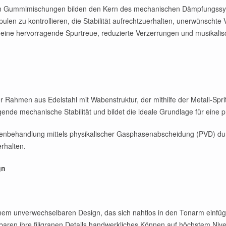
lten Gummimischungen bilden den Kern des mechanischen Dämpfungss
ulen zu kontrollieren, die Stabilität aufrechtzuerhalten, unerwünschte
eine hervorragende Spurtreue, reduzierte Verzerrungen und musikalis
her Rahmen aus Edelstahl mit Wabenstruktur, der mithilfe der Metall-Sp
ragende mechanische Stabilität und bildet die ideale Grundlage für ein
enbehandlung mittels physikalischer Gasphasenabscheidung (PVD) du
erhalten.
gn
em unverwechselbaren Design, das sich nahtlos in den Tonarm einfügt. 
baren ihre filigranen Details handwerkliches Können auf höchstem Nive