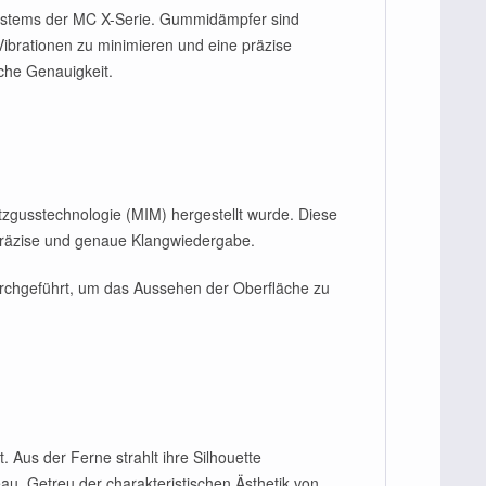
ystems der MC X-Serie. Gummidämpfer sind
 Vibrationen zu minimieren und eine präzise
che Genauigkeit.
ritzgusstechnologie (MIM) hergestellt wurde. Diese
e präzise und genaue Klangwiedergabe.
rchgeführt, um das Aussehen der Oberfläche zu
Aus der Ferne strahlt ihre Silhouette
au. Getreu der charakteristischen Ästhetik von