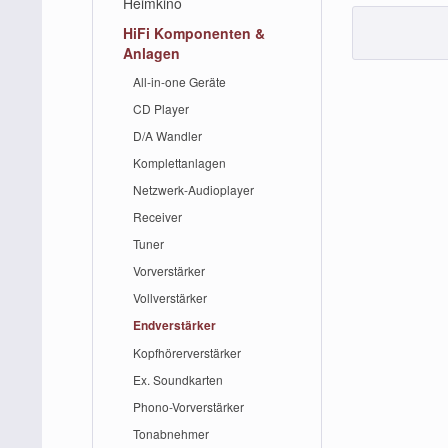
Heimkino
HiFi Komponenten &
Anlagen
All-in-one Geräte
CD Player
D/A Wandler
Komplettanlagen
Netzwerk-Audioplayer
Receiver
Tuner
Vorverstärker
Vollverstärker
Endverstärker
Kopfhörerverstärker
Ex. Soundkarten
Phono-Vorverstärker
Tonabnehmer