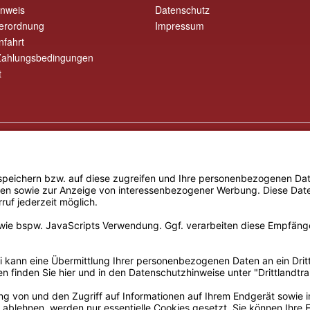
inweis
Datenschutz
erordnung
Impressum
nfahrt
Zahlungsbedingungen
t
* Alle Preise inkl. gesetzl. Mehrwertsteuer
Copyright © 2026 Hifinesse.com - Alle Rechte vorbehalten