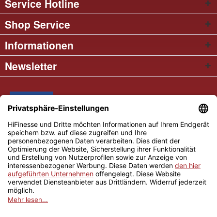
Service Hotline
Shop Service
Informationen
Newsletter
* Alle Preise inkl. gesetzl. Mehrwertsteuer
Cookie settings
Händler-Login
Über uns
Kontakt und Anfahrt
Versand und Zahlungsbedingungen
Widerrufsrecht
AGB
Impressum
Copyright © 2026 Hifinesse.com - Alle Rechte vorbehalten