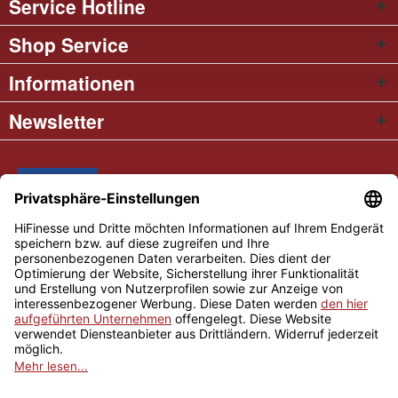
Service Hotline
Shop Service
Informationen
Newsletter
* Alle Preise inkl. gesetzl. Mehrwertsteuer
Cookie settings
Händler-Login
Über uns
Kontakt und Anfahrt
Versand und Zahlungsbedingungen
Widerrufsrecht
AGB
Impressum
Copyright © 2026 Hifinesse.com - Alle Rechte vorbehalten